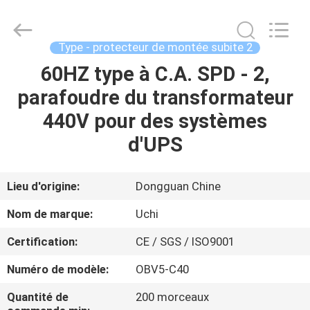
-
2026
Guangdong
Uchi
Technology
Type - protecteur de montée subite 2
Co.,Ltd.
All
60HZ type à C.A. SPD - 2,
MAISON
Rights
Reserved.
parafoudre du transformateur
PRODUITS
440V pour des systèmes
d'UPS
AU
SUJET
Lieu d'origine:
Dongguan Chine
DE
Nom de marque:
Uchi
NOUS
Certification:
CE / SGS / ISO9001
Numéro de modèle:
OBV5-C40
VISITE
D'USINE
Quantité de
200 morceaux