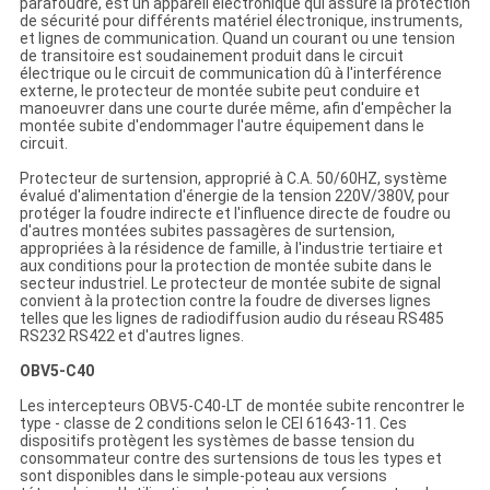
parafoudre, est un appareil électronique qui assure la protection
de sécurité pour différents matériel électronique, instruments,
et lignes de communication. Quand un courant ou une tension
de transitoire est soudainement produit dans le circuit
électrique ou le circuit de communication dû à l'interférence
externe, le protecteur de montée subite peut conduire et
manoeuvrer dans une courte durée même, afin d'empêcher la
montée subite d'endommager l'autre équipement dans le
circuit.
Protecteur de surtension, approprié à C.A. 50/60HZ, système
évalué d'alimentation d'énergie de la tension 220V/380V, pour
protéger la foudre indirecte et l'influence directe de foudre ou
d'autres montées subites passagères de surtension,
appropriées à la résidence de famille, à l'industrie tertiaire et
aux conditions pour la protection de montée subite dans le
secteur industriel. Le protecteur de montée subite de signal
convient à la protection contre la foudre de diverses lignes
telles que les lignes de radiodiffusion audio du réseau RS485
RS232 RS422 et d'autres lignes.
OBV5-C40
Les intercepteurs OBV5-C40-LT de montée subite rencontrer le
type - classe de 2 conditions selon le CEI 61643-11. Ces
dispositifs protègent les systèmes de basse tension du
consommateur contre des surtensions de tous les types et
sont disponibles dans le simple-poteau aux versions