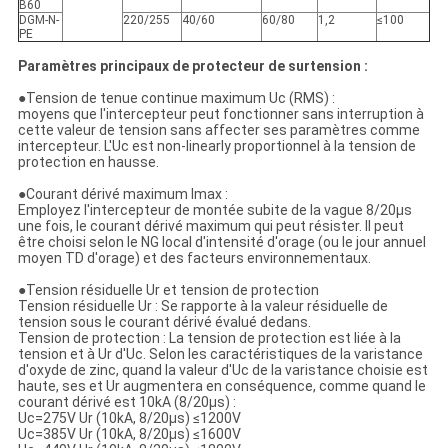
B60
DGM-N-
220/255
40/60
60/80
1,2
≤100
PE
Paramètres principaux de protecteur de surtension :
●Tension de tenue continue maximum Uc (RMS) :
moyens que l'intercepteur peut fonctionner sans interruption à
cette valeur de tension sans affecter ses paramètres comme
intercepteur. L'Uc est non-linearly proportionnel à la tension de
protection en hausse.
●Courant dérivé maximum Imax :
Employez l'intercepteur de montée subite de la vague 8/20μs
une fois, le courant dérivé maximum qui peut résister. Il peut
être choisi selon le NG local d'intensité d'orage (ou le jour annuel
moyen TD d'orage) et des facteurs environnementaux.
●Tension résiduelle Ur et tension de protection
Tension résiduelle Ur : Se rapporte à la valeur résiduelle de
tension sous le courant dérivé évalué dedans.
Tension de protection : La tension de protection est liée à la
tension et à Ur d'Uc. Selon les caractéristiques de la varistance
d'oxyde de zinc, quand la valeur d'Uc de la varistance choisie est
haute, ses et Ur augmentera en conséquence, comme quand le
courant dérivé est 10kA (8/20μs) :
Uc=275V Ur (10kA, 8/20μs) ≤1200V
Uc=385V Ur (10kA, 8/20μs) ≤1600V