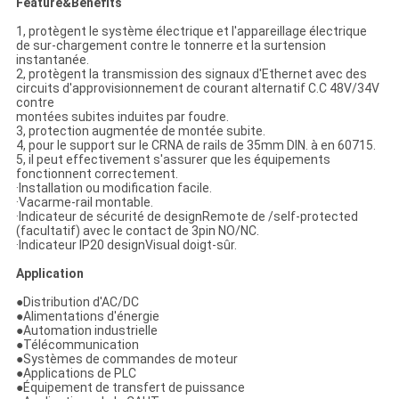
Feature&Benefits
1, protègent le système électrique et l'appareillage électrique
de sur-chargement contre le tonnerre et la surtension
instantanée.
2, protègent la transmission des signaux d'Ethernet avec des
circuits d'approvisionnement de courant alternatif C.C 48V/34V
contre
montées subites induites par foudre.
3, protection augmentée de montée subite.
4, pour le support sur le CRNA de rails de 35mm DIN. à en 60715.
5, il peut effectivement s'assurer que les équipements
fonctionnent correctement.
·Installation ou modification facile.
·Vacarme-rail montable.
·Indicateur de sécurité de designRemote de /self-protected
(facultatif) avec le contact de 3pin NO/NC.
·Indicateur IP20 designVisual doigt-sûr.
Application
●
Distribution d'AC/DC
●Alimentations d'énergie
●Automation industrielle
●Télécommunication
●Systèmes de commandes de moteur
●Applications de PLC
●Équipement de transfert de puissance