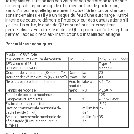
tétrapolaires. L'utilisation des varistances performantes donne
un temps de réponse rapide et un niveau bas de protection,
sans n'importe quelle ligne suivent actuel. Si les circonstances
sont incertaines et il y a un risque du feu d'une surcharge, l'unité
interne de coupure démonte l'intercepteur des canalisations s'il
y a lieu. En outre, le code de QR imprimé sur l'intercepteur
permet disary. En outre, le code de QR imprimé sur l'intercepteur
permet l'accès direct aux instructions d'installation en ligne.
Paramètres techniques
Modèle : OBV5-C40
C.A. continu maximum de tension
Uc
V
275/320/385/440
SPD à en 61643-11
Type - 2
SPD au CEI 61643-1
classe II
Courant dérivé nominal (8/20< s="">
Dans
ka
20
Courant dérivé maximum (8/20< s="">
Imax
ka
40
Niveau de protection de tension
Vers le
kilovolt
< 1="">
haut de
Temps de réponse
merci
NS
< 25="">
Fusible de secours maximum
125
Température ambiante
ϑ
℃
-40℃~+85℃
Estimation de protection
IP 20
Section transversale maximale de
millimètre
25
câble flexible (fin-fil)
de ²
Section transversale maximale de
millimètre
35
câble rigide (fil/multiconducteur
de ²
simples)