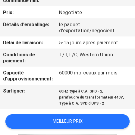
commande min:
Prix:
Negotiate
CONTRÔLE
DE
Détails d'emballage:
le paquet
d'exportation/négocient
QUALITÉ
Délai de livraison:
5-15 jours après paiement
CONTACTEZ-
Conditions de
T/T, L/C, Western Union
paiement:
NOUS
Capacité
60000 morceaux par mois
d'approvisionnement:
NOUVELLES
Surligner:
,
60HZ type à C.A. SPD - 2
,
parafoudre du transformateur 440V
DEMANDEZ
Type à C.A. SPD d'UPS - 2
UNE
MEILLEUR PRIX
CITATION