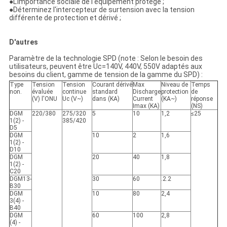
●L'importance sociale de l'équipement protégé ;
●Déterminez l'intercepteur de surtension avec la tension
différente de protection et dérivé ;
D'autres
Paramètre de la technologie SPD (note : Selon le besoin des
utilisateurs, peuvent être Uc=140V, 440V, 550V adaptés aux
besoins du client, gamme de tension de la gamme du SPD) :
Type
Tension
Tension
Courant dérivé
Max
Niveau de
Temps
non.
évaluée
continue
standard
Discharge
protection
de
(V) l'ONU
Uc (V~)
dans (KA)
Current
(KA~)
réponse
Imax (KA)
(NS)
DGM
220/380
275/320
5
10
1,2
≤25
1(2) -
385/420
D5
DGM
10
2
1,6
1(2) -
D10
DGM
20
40
1,8
1(2) -
C20
DGM13-
30
60
.2.2
B30
DGM
10
80
2,4
3(4) -
B40
DGM
60
100
2,8
(4) -