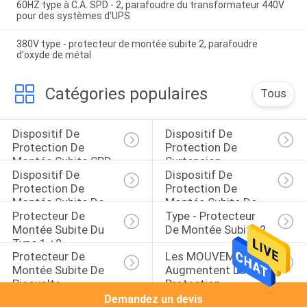
60HZ type à C.A. SPD - 2, parafoudre du transformateur 440V
pour des systèmes d'UPS
380V type - protecteur de montée subite 2, parafoudre
d'oxyde de métal
Catégories populaires
Tous
Dispositif De 
Dispositif De 
Protection De 
Protection De 
Montée Subite SPD
Surtension
Dispositif De 
Dispositif De 
Protection De 
Protection De 
Montée Subite De 
Montée Subite De 
Protecteur De 
Type - Protecteur 
C.C
LED
Montée Subite Du 
De Montée Subite 2
Type 1 +2
Protecteur De 
Les MOUVEMENTS 
Montée Subite De 
Augmentent La 
Picovolte
Protection
Demandez un devis