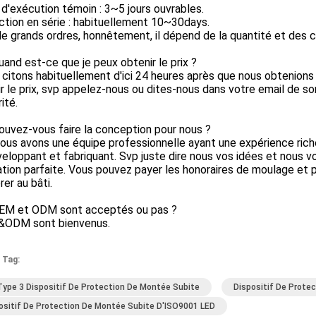
i d'exécution témoin : 3~5 jours ouvrables.
tion en série : habituellement 10~30days.
e grands ordres, honnêtement, il dépend de la quantité et des c
uand est-ce que je peux obtenir le prix ?
 citons habituellement d'ici 24 heures après que nous obtenions
r le prix, svp appelez-nous ou dites-nous dans votre email de 
rité.
ouvez-vous faire la conception pour nous ?
 nous avons une équipe professionnelle ayant une expérience ric
eloppant et fabriquant. Svp juste dire nous vos idées et nous v
ration parfaite. Vous pouvez payer les honoraires de moulage e
er au bâti.
OEM et ODM sont acceptés ou pas ?
&ODM sont bienvenus.
 Tag:
Type 3 Dispositif De Protection De Montée Subite
Dispositif De Prote
ositif De Protection De Montée Subite D'ISO9001 LED