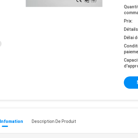
Quanti
comma
Prix:
Détail
Délai d
Condit
paieme
Capaci
d'appr
 Infomation
Description De Produit