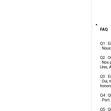
FAQ
Q1 : E
: Nous
Q2 : O
: Nos 
Unis, 
Q3 : E
: Oui,
honora
Q4 : Q
: Por
Q5 : Q