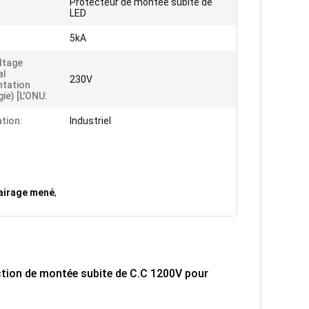
Protecteur de montée subite de
LED
5kA
ltage
al
230V
ntation
ie) [l'ONU:
ation:
Industriel
lairage mené
,
ection de montée subite de C.C 1200V pour