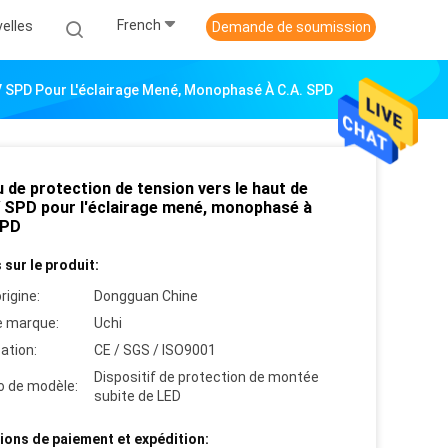
French
elles
Demande de soumission
V SPD Pour L'éclairage Mené, Monophasé À C.A. SPD
 de protection de tension vers le haut de
 SPD pour l'éclairage mené, monophasé à
SPD
 sur le produit:
rigine:
Dongguan Chine
 marque:
Uchi
cation:
CE / SGS / ISO9001
Dispositif de protection de montée
 de modèle:
subite de LED
ions de paiement et expédition: