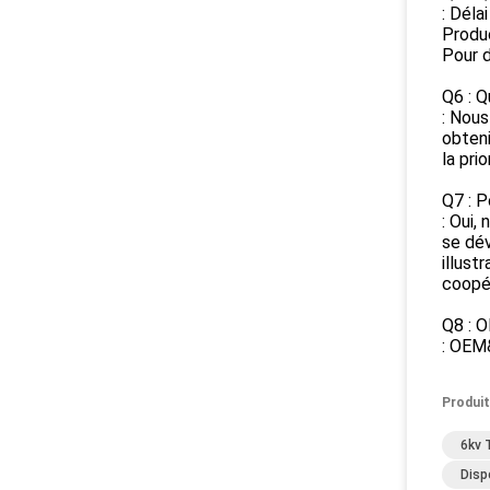
: Déla
Produc
Pour d
Q6 : Q
: Nous
obteni
la prio
Q7 : P
: Oui,
se dév
illust
coopér
Q8 : 
: OEM
Produit
6kv 
Disp