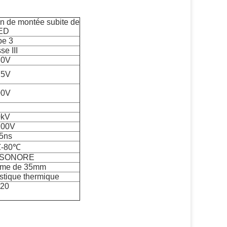
ion de montée subite de
ED
pe 3
se III
30V
75V
00V
0kV
200V
5ns
℃-80℃
 SONORE
arme de 35mm
stique thermique
P20