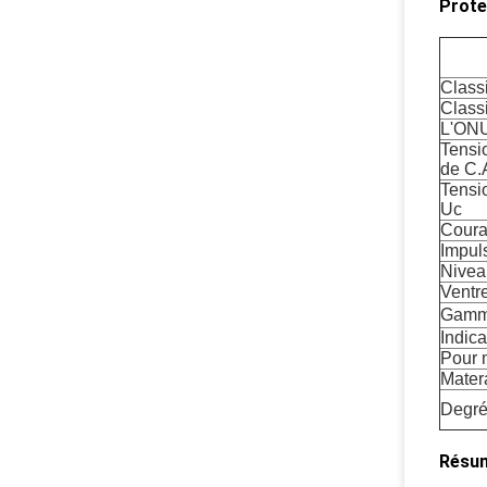
Prote
Class
Class
L'ONU
Tensi
de C.
Tensi
Uc
Coura
Impul
Nivea
Ventr
Gamme
Indica
Pour 
Matera
Degré
Résum