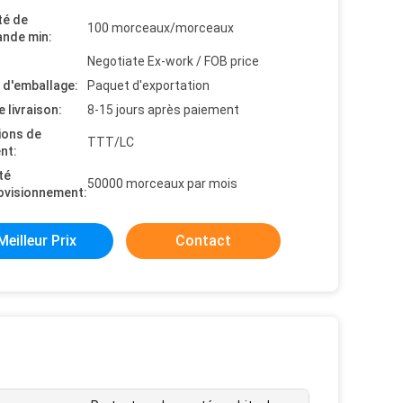
té de
100 morceaux/morceaux
nde min:
Negotiate Ex-work / FOB price
s d'emballage:
Paquet d'exportation
e livraison:
8-15 jours après paiement
ions de
TTT/LC
nt:
té
50000 morceaux par mois
ovisionnement:
Meilleur Prix
Contact