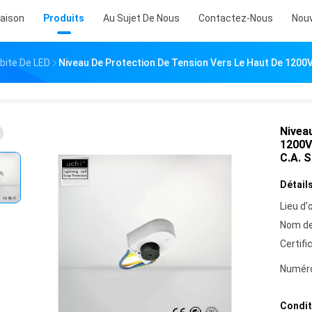
aison
Produits
Au Sujet De Nous
Contactez-Nous
Nouv
bite De LED
Niveau De Protection De Tension Vers Le Haut De 1200
Niveau
1200V
C.A. 
Détails
Lieu d'o
Nom de
Certifi
Numéro
Condit