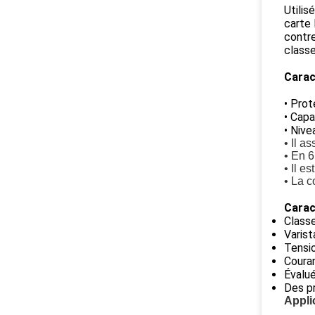
Utilis
carte 
contr
classe
Caract
• Pro
• Capa
• Nive
• Il a
• En 
• Il e
• La c
Carac
Classe
Varis
Tensio
Couran
Évalué
Des pr
Appli