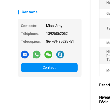
N
Contacts
Ga
Contacts:
Miss. Amy
Ty
Téléphone:
13925862052
Télécopieur:
86-769-85625751
Ma
Ni
Pr
Te
Contact
Me
Descri
Nivea
l'écla