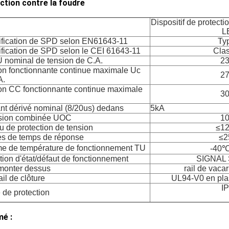
ction contre la foudre
Dispositif de protect
L
ification de SPD selon EN61643-11
Ty
ification de SPD selon le CEI 61643-11
Clas
 nominal de tension de C.A.
2
on fonctionnante continue maximale Uc
2
A.
on CC fonctionnante continue maximale
3
nt dérivé nominal (8/20us) dedans
5kA
sion combinée UOC
1
u de protection de tension
≤1
es de temps de réponse
≤2
 de température de fonctionnement TU
-40
tion d'état/défaut de fonctionnement
SIGNAL
monter dessus
rail de vac
il de clôture
UL94-V0 en pla
I
 de protection
é :