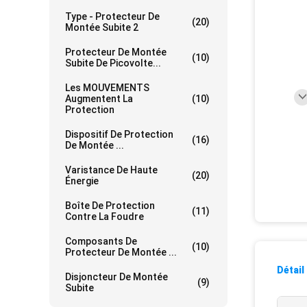
Type - Protecteur De
(20)
Montée Subite 2
Protecteur De Montée
(10)
Subite De Picovolte...
Les MOUVEMENTS
Augmentent La
(10)
Protection
Dispositif De Protection
(16)
De Montée ...
Varistance De Haute
(20)
Énergie
Boîte De Protection
(11)
Contre La Foudre
Composants De
(10)
Protecteur De Montée ...
Détail
Disjoncteur De Montée
(9)
Subite