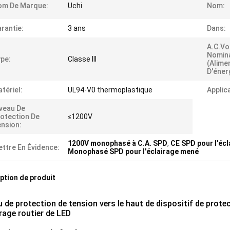
om De Marque:
Uchi
Nom:
rantie:
3 ans
Dans:
A.c.vo
Nomin
pe:
Classe III
(alime
D'énerg
tériel:
UL94-V0 thermoplastique
Applic
veau De
otection De
≤1200V
nsion:
1200V monophasé à C.A. SPD
,
CE SPD pour l'éc
ttre En Évidence:
Monophasé SPD pour l'éclairage mené
ption de produit
u de protection de tension vers le haut de dispositif de prot
irage routier de LED