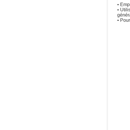
• Empê
• Util
généra
• Pour