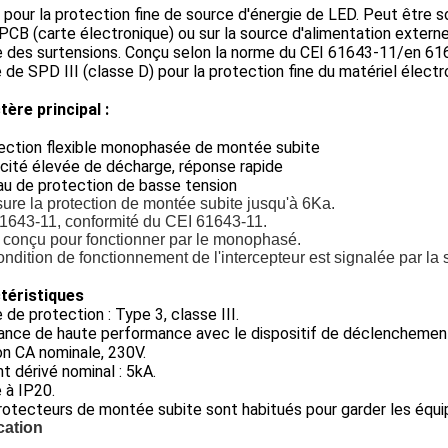
é pour la protection fine de source d'énergie de LED. Peut être 
PCB (carte électronique) ou sur la source d'alimentation extern
e des surtensions. Conçu selon la norme du CEI 61643-11/en 61
 de SPD III (classe D) pour la protection fine du matériel élect
ère principal :
tection flexible monophasée de montée subite
cité élevée de décharge, réponse rapide
au de protection de basse tension
ssure la protection de montée subite jusqu'à 6Ka.
61643-11, conformité du CEI 61643-11.
st conçu pour fonctionner par le monophasé.
ondition de fonctionnement de l'intercepteur est signalée par la 
téristiques
 de protection : Type 3, classe III.
tance de haute performance avec le dispositif de déclenchemen
n CA nominale, 230V.
t dérivé nominal : 5kA.
 à IP20.
otecteurs de montée subite sont habitués pour garder les équi
cation